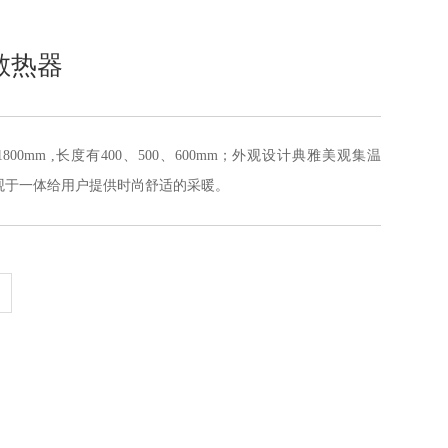
散热器
00mm ,长度有400、500、600mm；外观设计典雅美观集温
观于一体给用户提供时尚舒适的采暖。