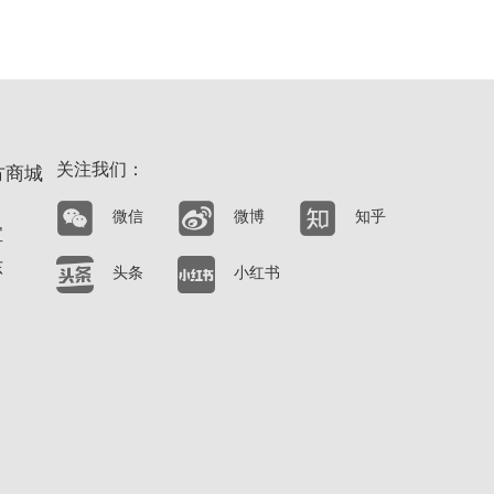
关注我们：
方商城
微信
微博
知乎
宝
东
头条
小红书