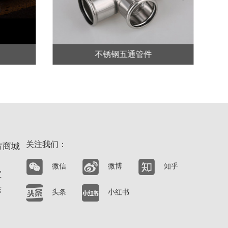
Next
不锈钢五通管件
关注我们：
方商城
微信
微博
知乎
宝
东
头条
小红书