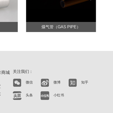
Next
煤气管（GAS PIPE）
关注我们：
方商城
微信
微博
知乎
宝
东
头条
小红书