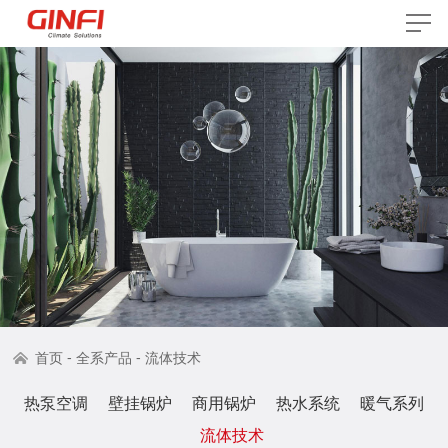
-
-
首页
全系产品
流体技术
热泵空调
壁挂锅炉
商用锅炉
热水系统
暖气系列
流体技术