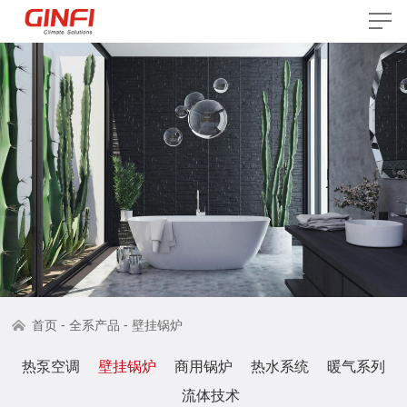
-
-
首页
全系产品
壁挂锅炉
热泵空调
壁挂锅炉
商用锅炉
热水系统
暖气系列
流体技术